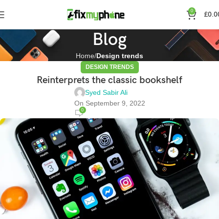
0
£
0.0
Blog
Home
Design trends
DESIGN TRENDS
Reinterprets the classic bookshelf
Syed Sabir Ali
On September 9, 2022
0