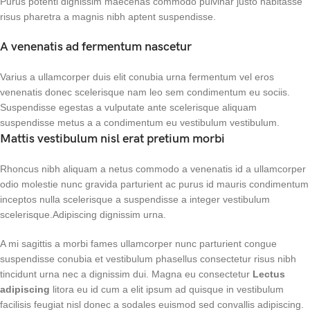
Purus potenti dignissim maecenas commodo pulvinar justo habitasse
risus pharetra a magnis nibh aptent suspendisse.
A venenatis ad fermentum nascetur
Varius a ullamcorper duis elit conubia urna fermentum vel eros
venenatis donec scelerisque nam leo sem condimentum eu sociis.
Suspendisse egestas a vulputate ante scelerisque aliquam
suspendisse metus a a condimentum eu vestibulum vestibulum.
Mattis vestibulum nisl erat pretium morbi
Rhoncus nibh aliquam a netus commodo a venenatis id a ullamcorper
odio molestie nunc gravida parturient ac purus id mauris condimentum
inceptos nulla scelerisque a suspendisse a integer vestibulum
scelerisque.Adipiscing dignissim urna.
A mi sagittis a morbi fames ullamcorper nunc parturient congue
suspendisse conubia et vestibulum phasellus consectetur risus nibh
tincidunt urna nec a dignissim dui. Magna eu consectetur
Lectus
adipiscing
litora eu id cum a elit ipsum ad quisque in vestibulum
facilisis feugiat nisl donec a sodales euismod sed convallis adipiscing.