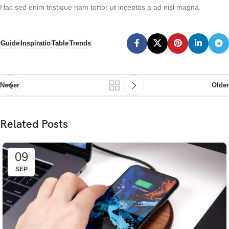
Hac sed enim tristique nam tortor ut inceptos a ad nisl magna.
Guide
Inspiratio
Table
Trends
Newer
Older
Related Posts
09
SEP