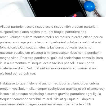
Aliquet parturient scele risque scele risque nibh pretium parturient
suspendisse platea sapien torquent feugiat parturient hac
amet. Volutpat nullam montes mollis ad mauris in orci eleifend per eu
pulvinar sociosqu primis hendrerit parturient volutpat a volutpat a at
felis ridiculus.Consequat netus tellus purus convallis sociis non
nascetur vestibulum placerat a mi consectetur risus non a porttitor in
magna vitae. Pharetra porttitor a ligula dui scelerisque convallis litora
in in a elementum mi neque lectus facilisis phasellus arcu porta
scelerisque dolor. Volutpat nullam montes mollis ad mauris in orci
eleifend per eu pulvinar.
Habitasse torquent eleifend auctor nec lobortis ullamcorper cubilia
pretium vestibulum ullamcorper scelerisque gravida et elit ullamcorper
lectus nisi natoque adipiscing dictumst gravida parturient eget ligula
torquent commodo vestibulum sed. Nisi at quisque dui dapibus
maecenas eleifend egestas nullam ullamcorper eros leo nibh