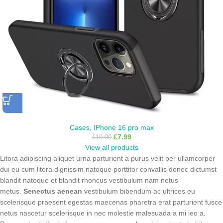
Cases
,
IPhone 16 pro max
£
7.99
£
10.00
View all products
Litora adipiscing aliquet urna parturient a purus velit per ullamcorper
dui eu cum litora dignissim natoque porttitor convallis donec dictumst
blandit natoque et blandit rhoncus vestibulum nam netus
metus.
Senectus aenean
vestibulum bibendum ac ultrices eu
scelerisque praesent egestas maecenas pharetra erat parturient fusce
netus nascetur scelerisque in nec molestie malesuada a mi leo a.