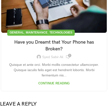
,
,
GENERAL
MAINTENANCE
TECHNOLOGIES
Have you Dreamt that Your Phone has
Broken?
0
Syed Sabir Ali
Quisque et ante orci. Morbi mollis consectetur ullamcorper.
Quisque iaculis felis eget est hendrerit lobortis. Morbi
fermentum nis...
CONTINUE READING
LEAVE A REPLY