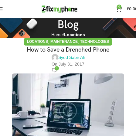
0
£
0.0
Blog
Home
Locations
,
,
LOCATIONS
MAINTENANCE
TECHNOLOGIES
How to Save a Drenched Phone
Syed Sabir Ali
On July 31, 2017
0