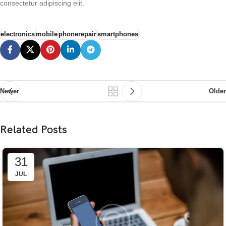
consectetur adipiscing elit.
electronics
mobile
phonerepair
smartphones
Newer
Older
Related Posts
31
JUL